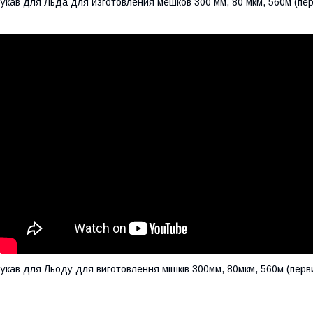
укав для Льда для изготовления мешков 300 мм, 80 мкм, 560м (пе
укав для Льоду для виготовлення мішків 300мм, 80мкм, 560м (перв