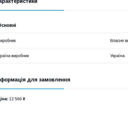
арактеристики
Основні
иробник
Власне в
раїна виробник
Україна
нформація для замовлення
іна:
12 500 ₴