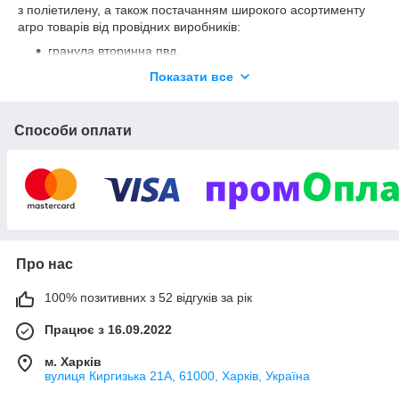
з поліетилену, а також постачанням широкого асортименту
агро товарів від провідних виробників:
гранула вторинна пвд,
плівка поліетиленова,
Показати все
мішки для пакування,
пакети пакувальні,
Способи оплати
упаковка поліетиленова,
крапельна стрічка,
системи поливальні.
Компанія “Полімер-Постачання” виконує постачання власної
поліетиленової продукції та агротоварів по всій території
Про нас
України, а також здійснює ЕКСПОРТ у країни найближчого
зарубіжжя та Європейського Союзу: Молдова, Грузія, Естонія,
100% позитивних з 52 відгуків за рік
Литва, Латвія, Румунія, Угорщина, Словаччина, Словенія,
Польща, Італія, Греція, Іспанія, Португалія, Франція.
Працює з 16.09.2022
м. Харків
вулиця Киргизька 21А, 61000, Харків, Україна