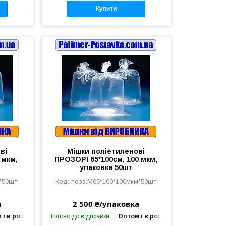
Купити
ві
Мішки поліетиленові
 мкм,
ПРОЗОРІ 65*100см, 100 мкм,
упаковка 50шт
*50шт
перв.М65*100*100мкм*50шт
а
2 500 ₴/упаковка
 і в роздріб
Готово до відправки
Оптом і в роздріб