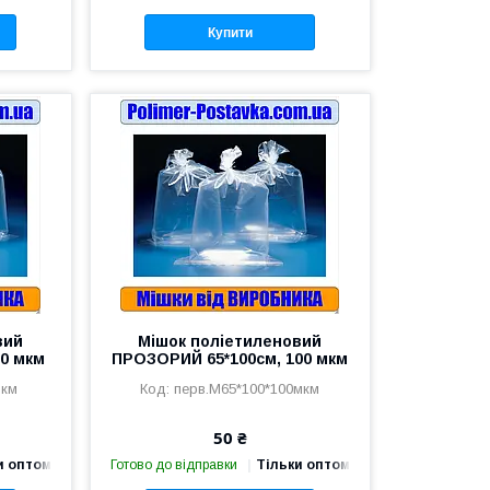
Купити
вий
Мішок поліетиленовий
0 мкм
ПРОЗОРИЙ 65*100см, 100 мкм
мкм
перв.М65*100*100мкм
50 ₴
и оптом
Готово до відправки
Тільки оптом