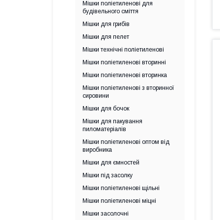
Мішки поліетиленові для
будівельного сміття
Мішки для грибів
Мішки для пелет
Мішки технічні поліетиленові
Мішки поліетиленові вторинні
Мішки поліетиленові вторинка
Мішки поліетиленові з вторинної
сировини
Мішки для бочок
Мішки для пакування
пиломатеріалів
Мішки поліетиленові оптом від
виробника
Мішки для ємностей
Мішки під засолку
Мішки поліетиленові щільні
Мішки поліетиленові міцні
Мішки засолочні