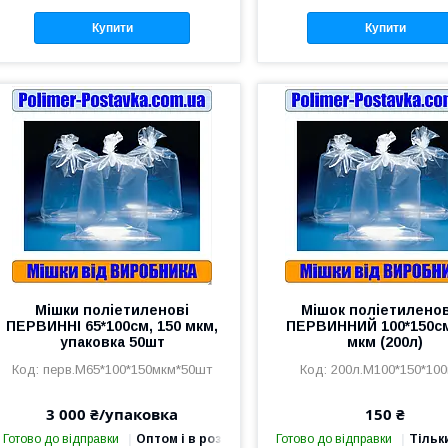
Купити
Купити
Мішки поліетиленові
Мішок поліетилено
ПЕРВИННІ 65*100см, 150 мкм,
ПЕРВИННИЙ 100*150см
упаковка 50шт
мкм (200л)
перв.М65*100*150мкм*50шт
200л.М100*150*10
3 000 ₴/упаковка
150 ₴
Готово до відправки
Оптом і в роздріб
Готово до відправки
Тільк