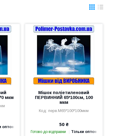
вий
Мішок поліетиленовий
70 мкм
ПЕРВИННИЙ 65*100см, 100
мкм
мкм
перв.М65*100*100мкм
50 ₴
и оптом
Готово до відправки
Тільки оптом