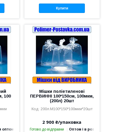
Купити
вий
Мішки поліетиленові
, 100
ПЕРВИННІ 100*150см, 100мкм,
(200л) 20шт
0мкм
200л.М100*150*100мкм*20шт
2 900 ₴/упаковка
и оптом
Готово до відправки
Оптом і в роздріб