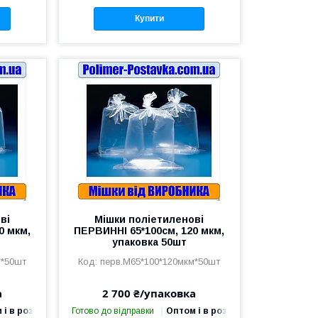
Купити
ві
Мішки поліетиленові
0 мкм,
ПЕРВИННІ 65*100см, 120 мкм,
упаковка 50шт
м*50шт
перв.М65*100*120мкм*50шт
а
2 700 ₴/упаковка
 і в роздріб
Готово до відправки
Оптом і в роздріб