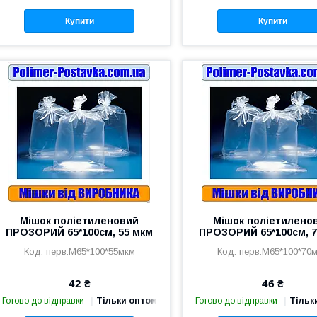
Купити
Купити
Мішок поліетиленовий
Мішок поліетилено
ПРОЗОРИЙ 65*100см, 55 мкм
ПРОЗОРИЙ 65*100см, 7
перв.М65*100*55мкм
перв.М65*100*70
42 ₴
46 ₴
Готово до відправки
Тільки оптом
Готово до відправки
Тільк