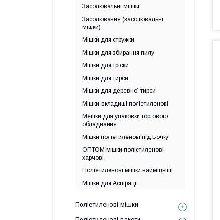
Засолювальні мішки
Засолювання (засолювальні
мішки)
Мішки для стружки
Мішки для збирання пилу
Мішки для тріски
Мішки для тирси
Мішки для деревної тирси
Мішки-вкладиші поліетиленові
Мешки для упаковки торгового
обладнання
Мішки поліетиленові під Бочку
ОПТОМ мішки поліетиленові
харчові
Поліетиленові мішки найміцніші
Мішки для Аспірації
Поліетиленові мішки
Поліетиленові пакети