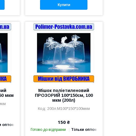
Купити
вий
Мішок поліетиленовий
50 мкм
ПРОЗОРИЙ 100*150см, 100
мкм (200л)
мкм
200л.М100*150*100мкм
150 ₴
и оптом
Готово до відправки
Тільки оптом