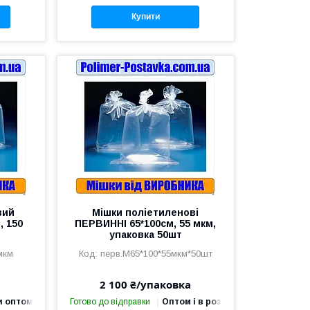
Купити
вий
Мішки поліетиленові
 150
ПЕРВИННІ 65*100см, 55 мкм,
упаковка 50шт
мкм
перв.М65*100*55мкм*50шт
2 100 ₴/упаковка
и оптом
Готово до відправки
Оптом і в роздріб