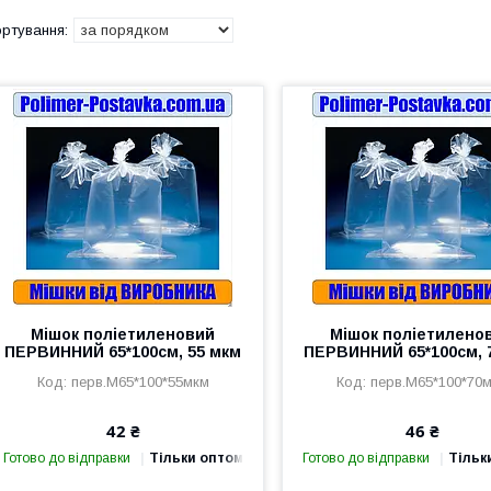
Мішок поліетиленовий
Мішок поліетилено
ПЕРВИННИЙ 65*100см, 55 мкм
ПЕРВИННИЙ 65*100см, 
перв.М65*100*55мкм
перв.М65*100*70
42 ₴
46 ₴
Готово до відправки
Тільки оптом
Готово до відправки
Тільк