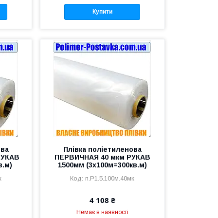
Купити
ова
Плівка поліетиленова
РУКАВ
ПЕРВИЧНАЯ 40 мкм РУКАВ
в.м)
1500мм (3х100м=300кв.м)
к
п.Р1.5.100м.40мк
4 108 ₴
Немає в наявності