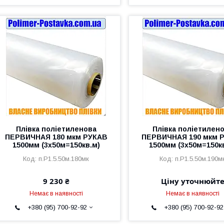
Плівка поліетиленова
Плівка поліетилен
ПЕРВИЧНАЯ 180 мкм РУКАВ
ПЕРВИЧНАЯ 190 мкм 
1500мм (3х50м=150кв.м)
1500мм (3х50м=150к
п.Р1.5.50м.180мк
п.Р1.5.50м.190м
9 230 ₴
Ціну уточнюйт
Немає в наявності
Немає в наявності
+380 (95) 700-92-92
+380 (95) 700-92-92