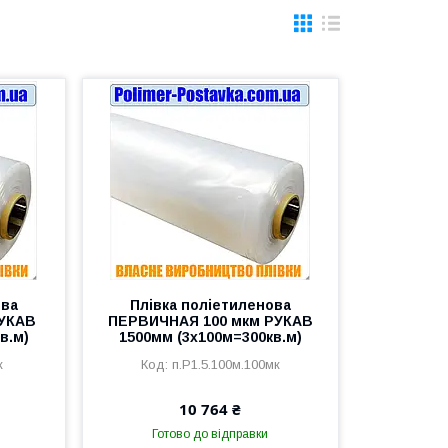
ова
Плівка поліетиленова
РУКАВ
ПЕРВИЧНАЯ 100 мкм РУКАВ
в.м)
1500мм (3х100м=300кв.м)
к
п.Р1.5.100м.100мк
10 764 ₴
Готово до відправки