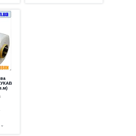
ова
РУКАВ
в.м)
к
е