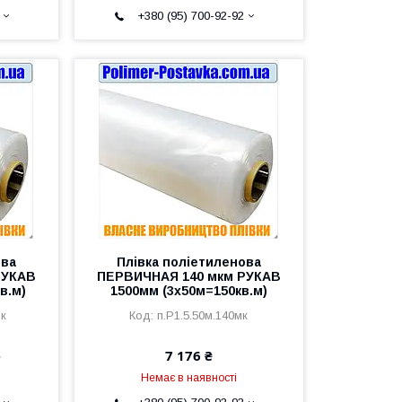
+380 (95) 700-92-92
ова
Плівка поліетиленова
РУКАВ
ПЕРВИЧНАЯ 140 мкм РУКАВ
в.м)
1500мм (3х50м=150кв.м)
мк
п.Р1.5.50м.140мк
е
7 176 ₴
Немає в наявності