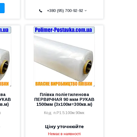
+380 (95) 700-92-92
ова
Плівка поліетиленова
РУКАВ
ПЕРВИЧНАЯ 90 мкм РУКАВ
в.м)
1500мм (3х100м=300кв.м)
к
п.Р1.5.100м.90мк
е
Ціну уточнюйте
Немає в наявності