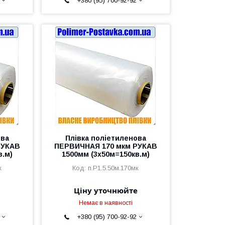
+380 (95) 700-92-92
ова
Плівка поліетиленова
РУКАВ
ПЕРВИЧНАЯ 170 мкм РУКАВ
в.м)
1500мм (3х50м=150кв.м)
к
п.Р1.5.50м.170мк
Ціну уточнюйте
Немає в наявності
+380 (95) 700-92-92