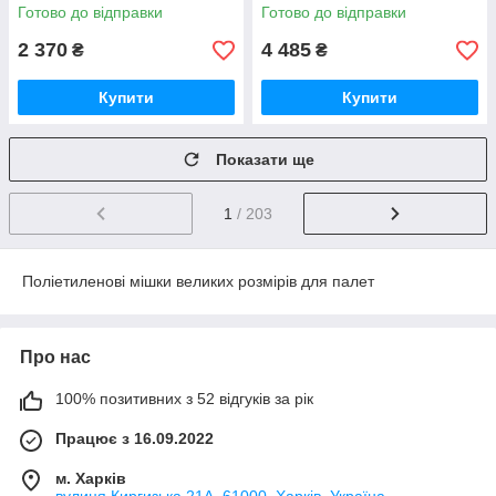
висота вантажу 70см
1200х800мм 100мкм висота
Готово до відправки
Готово до відправки
(вторинний PE)
вантажу 210см (вторинний
PE)
2 370
4 485
₴
₴
Купити
Купити
Показати ще
1
/ 203
Поліетиленові мішки великих розмірів для палет
Про нас
100% позитивних з 52 відгуків за рік
Працює з 16.09.2022
м. Харків
вулиця Киргизька 21А, 61000, Харків, Україна