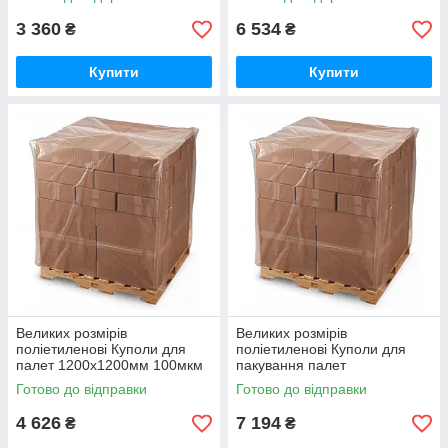
(вторинний PE)
вантажу 210см (вторинний
PE)
3 360
6 534
₴
₴
Купити
Купити
Великих розмірів
Великих розмірів
поліетиленові Куполи для
поліетиленові Куполи для
палет 1200х1200мм 100мкм
пакування палет
висота вантажу 150см
1200х1200мм 100мкм висота
Готово до відправки
Готово до відправки
(вторинний PE)
вантажу 290см (вторинний
PE)
4 626
7 194
₴
₴