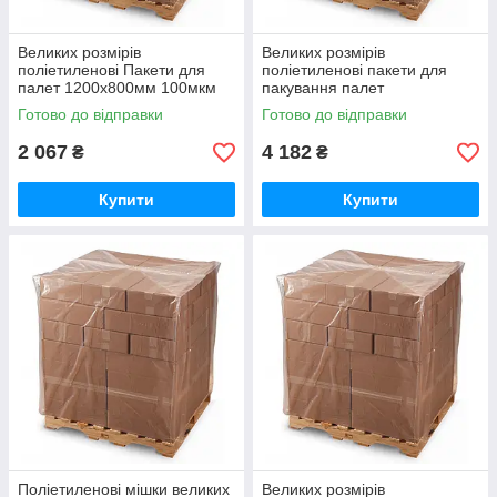
Великих розмірів
Великих розмірів
поліетиленові Пакети для
поліетиленові пакети для
палет 1200х800мм 100мкм
пакування палет
висота вантажу 50см
1200х800мм 100мкм висота
Готово до відправки
Готово до відправки
(вторинний PE)
вантажу 190см (вторинний
PE)
2 067
4 182
₴
₴
Купити
Купити
Поліетиленові мішки великих
Великих розмірів