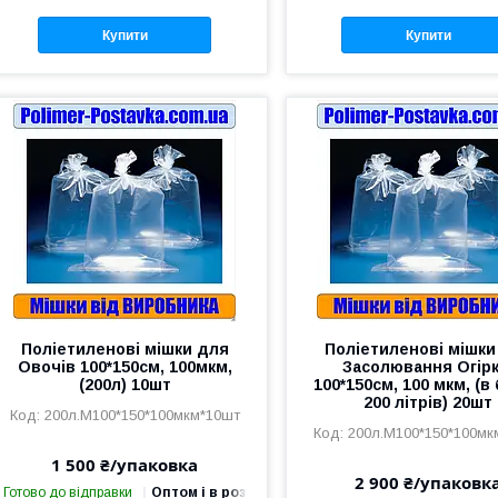
Купити
Купити
Поліетиленові мішки для
Поліетиленові мішки
Овочів 100*150см, 100мкм,
Засолювання Огірк
(200л) 10шт
100*150см, 100 мкм, (в
200 літрів) 20шт
200л.М100*150*100мкм*10шт
200л.М100*150*100мк
1 500 ₴/упаковка
2 900 ₴/упаковк
Готово до відправки
Оптом і в роздріб