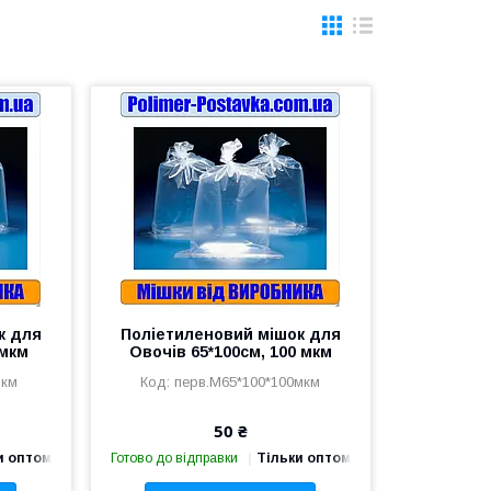
к для
Поліетиленовий мішок для
 мкм
Овочів 65*100см, 100 мкм
мкм
перв.М65*100*100мкм
50 ₴
и оптом
Готово до відправки
Тільки оптом