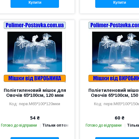
Купити
Купити
Поліетиленовий мішок для
Поліетиленовий мішо
Овочів 65*100см, 120 мкм
Овочів 65*100см, 150
перв.М65*100*120мкм
перв.М65*100*150
54 ₴
60 ₴
Готово до відправки
Тільки оптом
Готово до відправки
Тільк