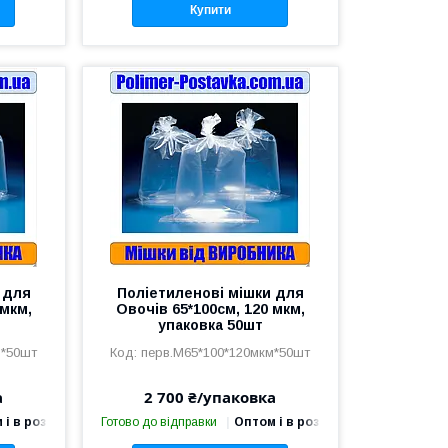
Купити
 для
Поліетиленові мішки для
 мкм,
Овочів 65*100см, 120 мкм,
упаковка 50шт
м*50шт
перв.М65*100*120мкм*50шт
а
2 700 ₴/упаковка
 і в роздріб
Готово до відправки
Оптом і в роздріб