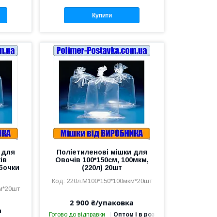
Купити
 для
Поліетиленові мішки для
ів
Овочів 100*150см, 100мкм,
 бочки
(220л) 20шт
220л.М100*150*100мкм*20шт
м*20шт
2 900 ₴/упаковка
а
Готово до відправки
Оптом і в роздріб