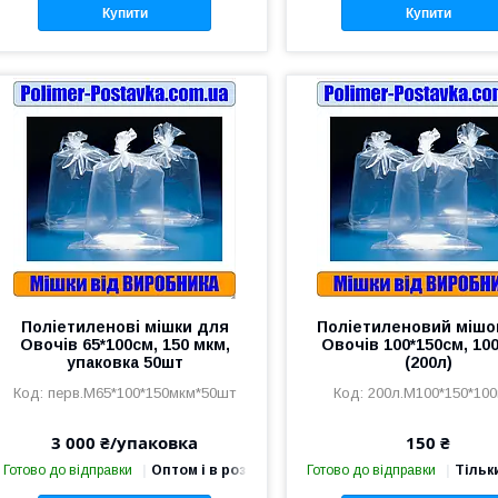
Купити
Купити
Поліетиленові мішки для
Поліетиленовий мішо
Овочів 65*100см, 150 мкм,
Овочів 100*150см, 10
упаковка 50шт
(200л)
перв.М65*100*150мкм*50шт
200л.М100*150*10
3 000 ₴/упаковка
150 ₴
Готово до відправки
Оптом і в роздріб
Готово до відправки
Тільк