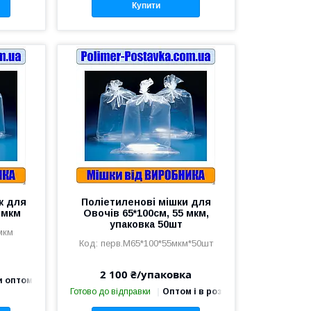
Купити
к для
Поліетиленові мішки для
 мкм
Овочів 65*100см, 55 мкм,
упаковка 50шт
мкм
перв.М65*100*55мкм*50шт
2 100 ₴/упаковка
и оптом
Готово до відправки
Оптом і в роздріб