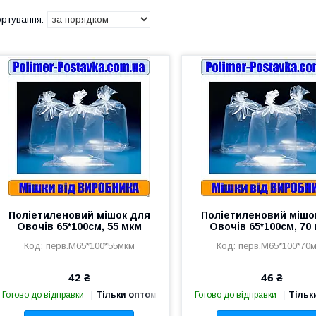
Поліетиленовий мішок для
Поліетиленовий мішо
Овочів 65*100см, 55 мкм
Овочів 65*100см, 70
перв.М65*100*55мкм
перв.М65*100*70
42 ₴
46 ₴
Готово до відправки
Тільки оптом
Готово до відправки
Тільк