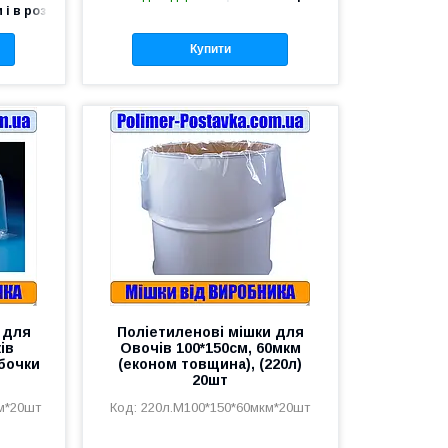
 і в роздріб
Купити
 для
Поліетиленові мішки для
ів
Овочів 100*150см, 60мкм
 бочки
(економ товщина), (220л)
20шт
м*20шт
220л.М100*150*60мкм*20шт