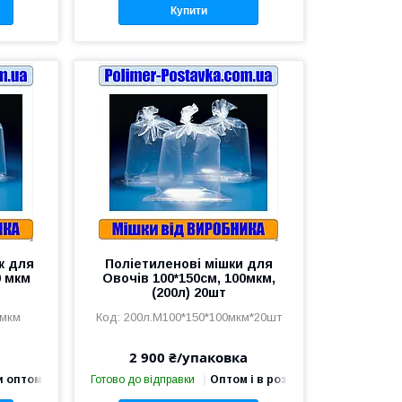
Купити
к для
Поліетиленові мішки для
0 мкм
Овочів 100*150см, 100мкм,
(200л) 20шт
0мкм
200л.М100*150*100мкм*20шт
2 900 ₴/упаковка
и оптом
Готово до відправки
Оптом і в роздріб