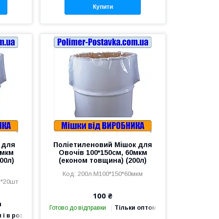
Купити
 для
Поліетиленовий Мішок для
0мкм
Овочів 100*150см, 60мкм
00л)
(економ товщина) (200л)
200л.М100*150*60мкм
м*20шт
100 ₴
а
Готово до відправки
Тільки оптом
 і в роздріб