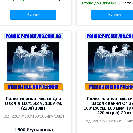
Готово до відправки
Оптом
Купити
Купити
Поліетиленові мішки для
Поліетиленові мішки
Овочів 100*150см, 100мкм,
Засолювання Огірк
(220л) 10шт
100*150см, 100 мкм, (в
220 літрів) 20шт
220л.М100*150*100мкм*10шт
220л.М100*150*100мк
1 500 ₴/упаковка