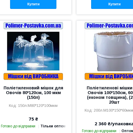
Купити
Купити
Поліетиленовий мішок для
Поліетиленові мішки
Овочів 80*120см, 100 мкм
Овочів 100*150см, 6
(150л)
(економ товщина), (2
20шт
150л.М80*120*100мкм
200л.М100*150*60мк
75 ₴
2 360 ₴/упаковк
Готово до відправки
Тільки оптом
Готово до відправки
Оптом