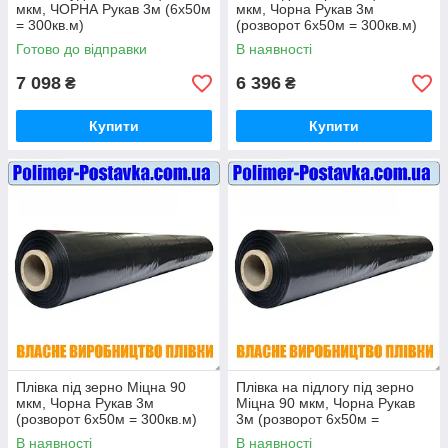
мкм, ЧОРНА Рукав 3м (6х50м
мкм, Чорна Рукав 3м
= 300кв.м)
(розворот 6х50м = 300кв.м)
Готово до відправки
В наявності
7 098
6 396
₴
₴
Купити
Купити
Плівка під зерно Міцна 90
Плівка на підлогу під зерно
мкм, Чорна Рукав 3м
Міцна 90 мкм, Чорна Рукав
(розворот 6х50м = 300кв.м)
3м (розворот 6х50м =
300кв.м)
В наявності
В наявності