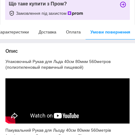
Що таке купити з Пром?
Замовлення під захистом
арактеристики
Доставка
Оплата
Умови повернення
Опис
Упаковочный Рукав для Льда 40см 80мкм 560метров
(полиэтиленовый первичный пищевой)
Пакувальний Рукав для Льоду 40см 80мкм 560метрів