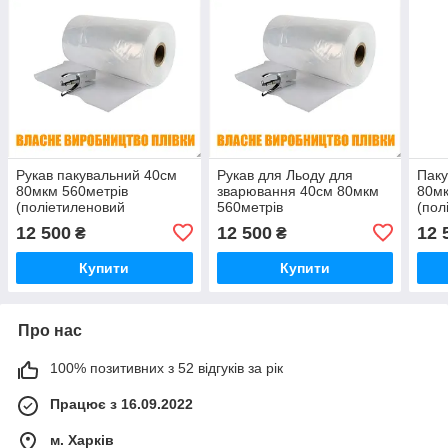
Рукав пакувальний 40см
Рукав для Льоду для
Паку
80мкм 560метрів
зварювання 40см 80мкм
80мк
(поліетиленовий
560метрів
(пол
первинний харчовий)
(поліетиленовий
перв
12 500
12 500
12 
₴
₴
первинний харчовий)
Купити
Купити
Про нас
100% позитивних з 52 відгуків за рік
Працює з 16.09.2022
м. Харків