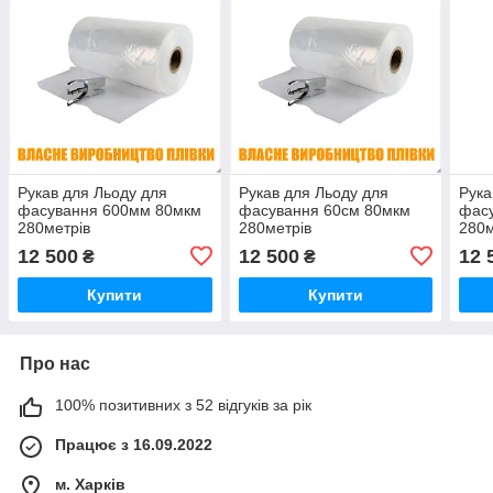
Рукав для Льоду для
Рукав для Льоду для
Рука
фасування 600мм 80мкм
фасування 60см 80мкм
фас
280метрів
280метрів
280м
(поліетиленовий
(поліетиленовий
(пол
12 500
12 500
12 
₴
₴
первинний харчовий)
первинний харчовий)
перв
Купити
Купити
Про нас
100% позитивних з 52 відгуків за рік
Працює з 16.09.2022
м. Харків