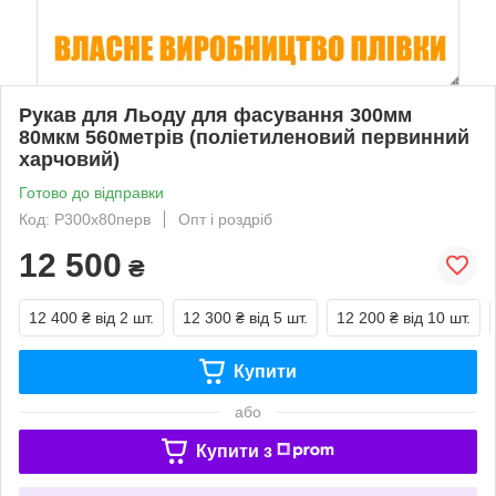
Рукав для Льоду для фасування 300мм
80мкм 560метрів (поліетиленовий первинний
харчовий)
Готово до відправки
Код: Р300х80перв
Опт і роздріб
12 500
₴
12 400 ₴
від 2 шт.
12 300 ₴
від 5 шт.
12 200 ₴
від 10 шт.
Купити
або
Купити з