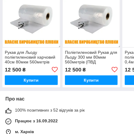
Рукав для Льоду
Поліетиленовий Рукав для
Рука
поліетиленовий харчовий
Льоду 300 мм 80мкм
полі
40см 80мкм 560метрів
560метрів (ПВД
0,4м
(ПВД первинний
первинний харчовий)
(ПВ
12 500
12 500
12 
₴
₴
харчовий)
харч
Купити
Купити
Про нас
100% позитивних з 52 відгуків за рік
Працює з 16.09.2022
м. Харків