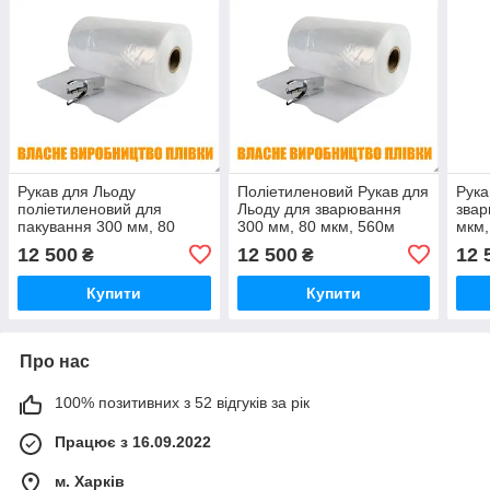
Рукав для Льоду
Поліетиленовий Рукав для
Рука
поліетиленовий для
Льоду для зварювання
звар
пакування 300 мм, 80
300 мм, 80 мкм, 560м
мкм,
мкм, 560м (ПВТ
(ПВТ первинний для
перв
12 500
12 500
12 
₴
₴
первинний для продуктів)
продуктів)
Купити
Купити
Про нас
100% позитивних з 52 відгуків за рік
Працює з 16.09.2022
м. Харків