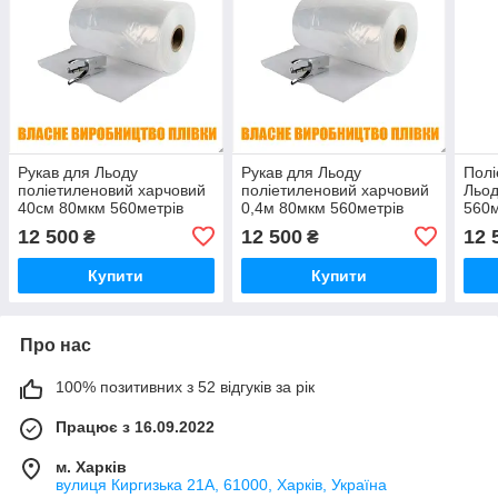
Рукав для Льоду
Рукав для Льоду
Полі
поліетиленовий харчовий
поліетиленовий харчовий
Льод
40см 80мкм 560метрів
0,4м 80мкм 560метрів
560м
(ПВД первинний
(ПВД первинний
перв
12 500
12 500
12 
₴
₴
харчовий)
харчовий)
Купити
Купити
Про нас
100% позитивних з 52 відгуків за рік
Працює з 16.09.2022
м. Харків
вулиця Киргизька 21А, 61000, Харків, Україна