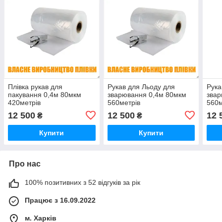
Плівка рукав для
Рукав для Льоду для
Рука
пакування 0,4м 80мкм
зварювання 0,4м 80мкм
звар
420метрів
560метрів
560м
(поліетиленовий
(поліетиленовий
(пол
12 500
12 500
12 
₴
₴
первинний харчовий)
первинний харчовий)
перв
Купити
Купити
Про нас
100% позитивних з 52 відгуків за рік
Працює з 16.09.2022
м. Харків