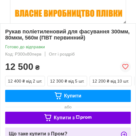
Рукав поліетиленовий для фасування 300мм,
80мкм, 560м (ПВТ первинний)
Готово до відправки
Код: Р300х80перв
Опт і роздріб
12 500
₴
12 400 ₴
від 2 шт.
12 300 ₴
від 5 шт.
12 200 ₴
від 10 шт.
Купити
або
Купити з
Що таке купити з Пром?