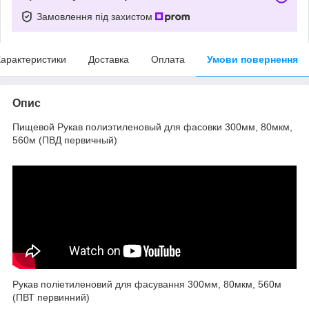
Замовлення під захистом
арактеристики
Доставка
Оплата
Умови повернення
Опис
Пищевой Рукав полиэтиленовый для фасовки 300мм, 80мкм,
560м (ПВД первичный)
Рукав поліетиленовий для фасування 300мм, 80мкм, 560м
(ПВТ первинний)