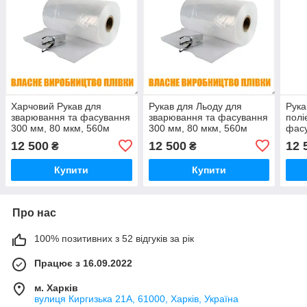
Харчовий Рукав для
Рукав для Льоду для
Рука
зварювання та фасування
зварювання та фасування
полі
300 мм, 80 мкм, 560м
300 мм, 80 мкм, 560м
фасу
(ПВТ первинний)
(ПВТ первинний для
560м
12 500
12 500
12 
₴
₴
продуктів)
прод
Купити
Купити
Про нас
100% позитивних з 52 відгуків за рік
Працює з 16.09.2022
м. Харків
вулиця Киргизька 21А, 61000, Харків, Україна