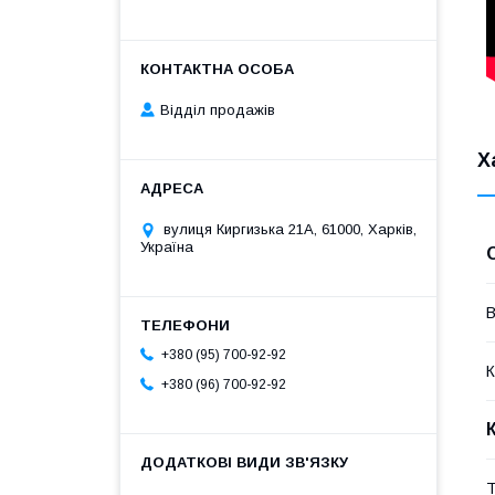
Відділ продажів
Х
вулиця Киргизька 21А, 61000, Харків,
Україна
В
+380 (95) 700-92-92
К
+380 (96) 700-92-92
Т