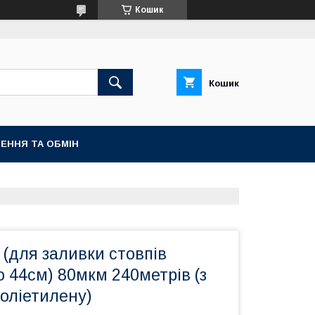
Кошик
Кошик
ЕННЯ ТА ОБМІН
(для заливки стовпів
 44см) 80мкм 240метрів (з
оліетилену)