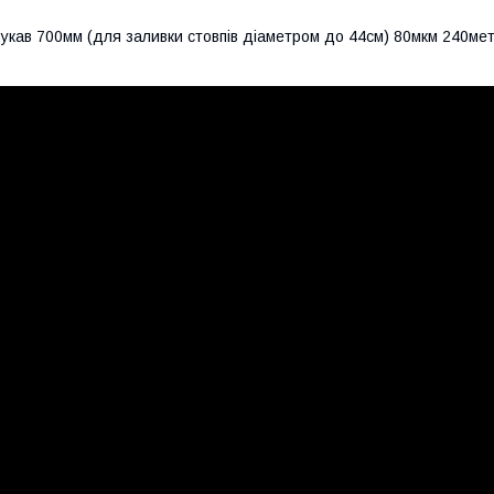
укав 700мм (для заливки стовпів діаметром до 44см) 80мкм 240метр