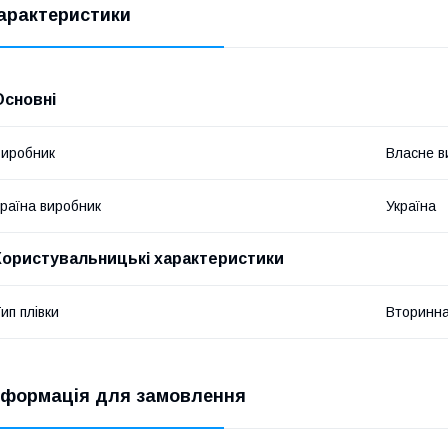
арактеристики
Основні
иробник
Власне в
раїна виробник
Україна
Користувальницькі характеристики
ип плівки
Вторинн
нформація для замовлення