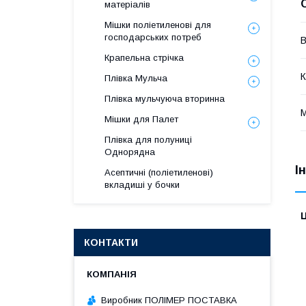
матеріалів
Мішки поліетиленові для
господарських потреб
В
Крапельна стрічка
К
Плівка Мульча
Плівка мульчуюча вторинна
М
Мішки для Палет
Плівка для полуниці
Однорядна
І
Асептичні (поліетиленові)
вкладиші у бочки
Ц
КОНТАКТИ
Виробник ПОЛІМЕР ПОСТАВКА