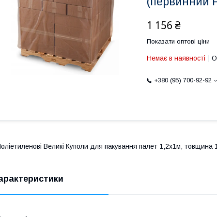
(первинний 
1 156 ₴
Показати оптові ціни
Немає в наявності
О
+380 (95) 700-92-92
оліетиленові Великі Куполи для пакування палет 1,2х1м, товщина 
арактеристики