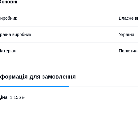
Основні
иробник
Власне в
раїна виробник
Україна
атеріал
Поліетил
нформація для замовлення
іна:
1 156 ₴