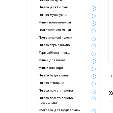
Плівка для Полуниці
Плівка мульчуюча
Мішки поліетиленові
Поліетиленові мішки
Поліетиленові пакети
Плівка термозбіжна
Термозбіжна плівка
Мішки для палет
Мішки санітарні
Плівка будівельна
П
Плівка теплична
Плівка поліетиленова
Х
Плівка поліетиленова
пакувальна
Упаковка для будівельних