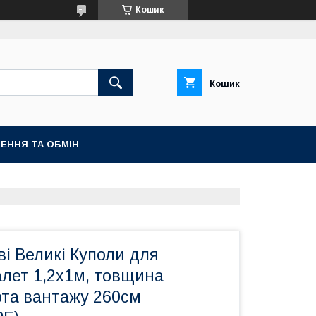
Кошик
Кошик
ЕННЯ ТА ОБМІН
і Великі Куполи для
алет 1,2х1м, товщина
ота вантажу 260см