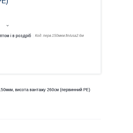
PE)
птом і в роздріб
Код:
перв.150мкм.fin/usa2.6м
150мкм, висота вантажу 260см (первинний PE)