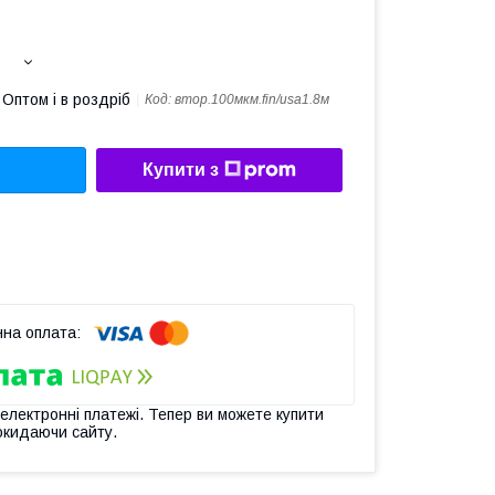
Оптом і в роздріб
Код:
втор.100мкм.fin/usa1.8м
Купити з
 електронні платежі. Тепер ви можете купити
окидаючи сайту.