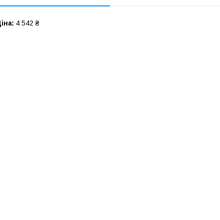
іна:
4 542 ₴