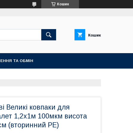
Кошик
Кошик
ЕННЯ ТА ОБМІН
і Великі ковпаки для
алет 1,2х1м 100мкм висота
см (вторинний PE)