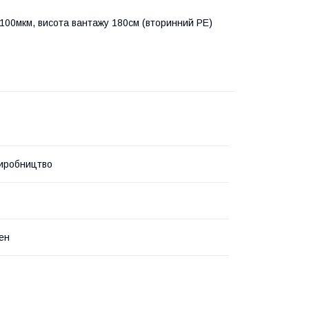
 100мкм, висота вантажу 180см (вторинний PE)
иробництво
ен