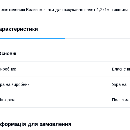
оліетиленові Великі ковпаки для пакування палет 1,2х1м, товщина
арактеристики
Основні
иробник
Власне в
раїна виробник
Україна
атеріал
Поліетил
нформація для замовлення