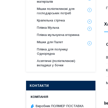
матеріалів
П
Мішки поліетиленові для
господарських потреб
Крапельна стрічка
Х
Плівка Мульча
Плівка мульчуюча вторинна
Мішки для Палет
Плівка для полуниці
Однорядна
В
Асептичні (поліетиленові)
вкладиші у бочки
К
М
КОНТАКТИ
І
Виробник ПОЛІМЕР ПОСТАВКА