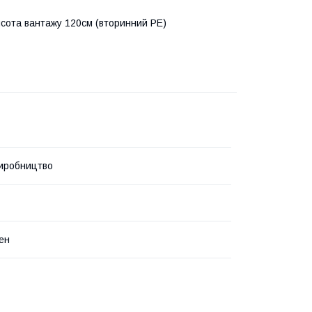
исота вантажу 120см (вторинний PE)
иробництво
ен