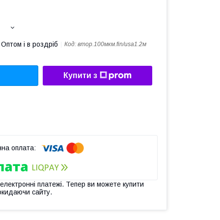
Оптом і в роздріб
Код:
втор.100мкм.fin/usa1.2м
Купити з
 електронні платежі. Тепер ви можете купити
окидаючи сайту.