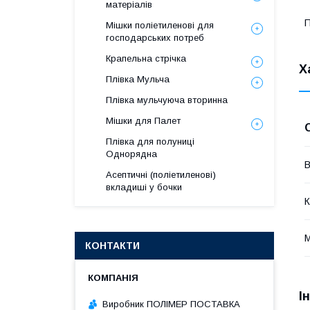
матеріалів
П
Мішки поліетиленові для
господарських потреб
Крапельна стрічка
Х
Плівка Мульча
Плівка мульчуюча вторинна
Мішки для Палет
Плівка для полуниці
Однорядна
В
Асептичні (поліетиленові)
вкладиші у бочки
К
М
КОНТАКТИ
І
Виробник ПОЛІМЕР ПОСТАВКА