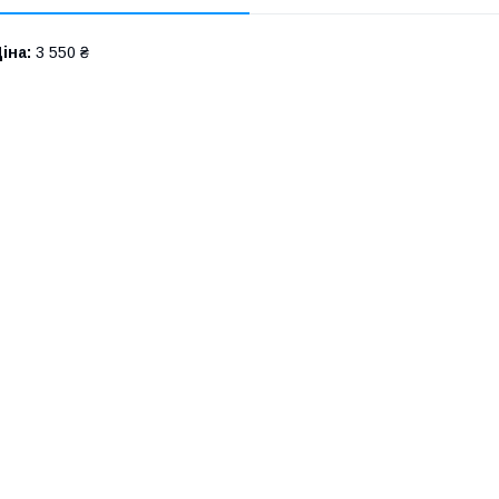
іна:
3 550 ₴