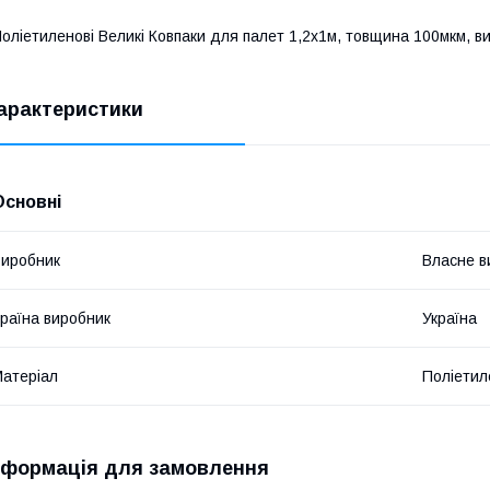
оліетиленові Великі Ковпаки для палет 1,2х1м, товщина 100мкм, в
арактеристики
Основні
иробник
Власне в
раїна виробник
Україна
атеріал
Поліетил
нформація для замовлення