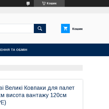
Кошик
Кошик
ЕННЯ ТА ОБМІН
і Великі Ковпаки для палет
км висота вантажу 120см
PE)