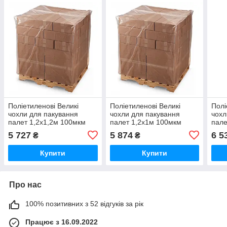
Поліетиленові Великі
Поліетиленові Великі
Полі
чохли для пакування
чохли для пакування
чохл
палет 1,2х1,2м 100мкм
палет 1,2х1м 100мкм
пале
висота вантажу 210см
висота вантажу 210см
висо
5 727
5 874
6 5
₴
₴
(вторинний PE)
(вторинний PE) 10шт
(вто
Купити
Купити
Про нас
100% позитивних з 52 відгуків за рік
Працює з 16.09.2022