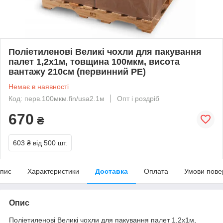
Поліетиленові Великі чохли для пакування
палет 1,2х1м, товщина 100мкм, висота
вантажу 210см (первинний PE)
Немає в наявності
Код: перв.100мкм.fin/usa2.1м
Опт і роздріб
670
₴
603 ₴
від 500 шт.
пис
Характеристики
Доставка
Оплата
Умови пове
Опис
Поліетиленові Великі чохли для пакування палет 1,2х1м,