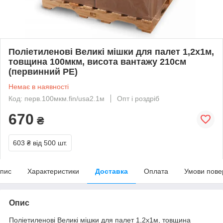
Поліетиленові Великі мішки для палет 1,2х1м,
товщина 100мкм, висота вантажу 210см
(первинний PE)
Немає в наявності
Код: перв.100мкм.fin/usa2.1м
Опт і роздріб
670
₴
603 ₴
від 500 шт.
пис
Характеристики
Доставка
Оплата
Умови пове
Опис
Поліетиленові Великі мішки для палет 1,2х1м, товщина