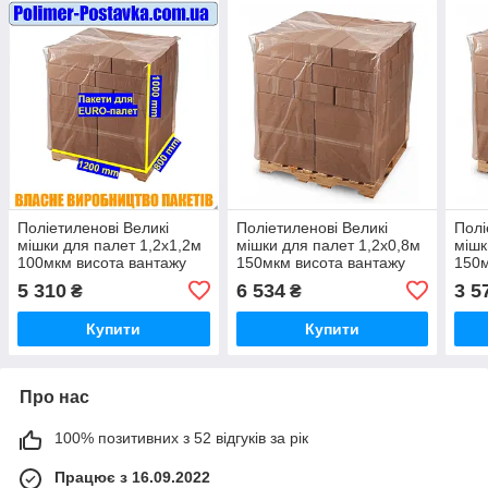
Поліетиленові Великі
Поліетиленові Великі
Полі
мішки для палет 1,2х1,2м
мішки для палет 1,2х0,8м
мішк
100мкм висота вантажу
150мкм висота вантажу
150м
210см (вторинний PE)
210см (вторинний PE)
210с
5 310
6 534
3 5
₴
₴
10шт
10ш
Купити
Купити
Про нас
100% позитивних з 52 відгуків за рік
Працює з 16.09.2022