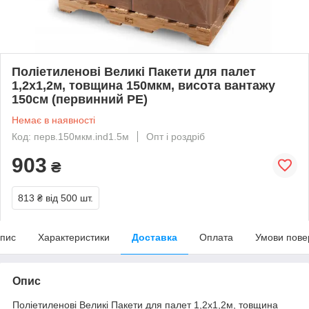
Поліетиленові Великі Пакети для палет
1,2х1,2м, товщина 150мкм, висота вантажу
150см (первинний PE)
Немає в наявності
Код: перв.150мкм.ind1.5м
Опт і роздріб
903
₴
813 ₴
від 500 шт.
пис
Характеристики
Доставка
Оплата
Умови пове
Опис
Поліетиленові Великі Пакети для палет 1,2х1,2м, товщина