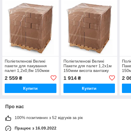
Поліетиленові Великі
Поліетиленові Великі
Полі
пакети для пакування
Пакети для палет 1,2х1м
Паке
палет 1,2х0,8м 150мкм
150мкм висота вантажу
150м
висота вантажу 120см
100см (вторинний PE)
110с
2 559
1 914
2 0
₴
₴
(вторинний PE) 10шт
10шт
10ш
Купити
Купити
Про нас
100% позитивних з 52 відгуків за рік
Працює з 16.09.2022