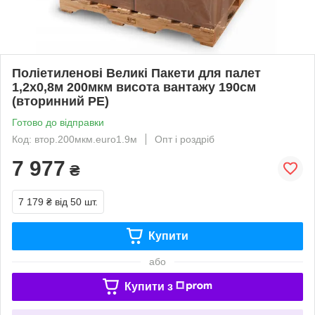
Поліетиленові Великі Пакети для палет
1,2х0,8м 200мкм висота вантажу 190см
(вторинний PE)
Готово до відправки
Код: втор.200мкм.euro1.9м
Опт і роздріб
7 977
₴
7 179 ₴
від 50 шт.
Купити
або
Купити з