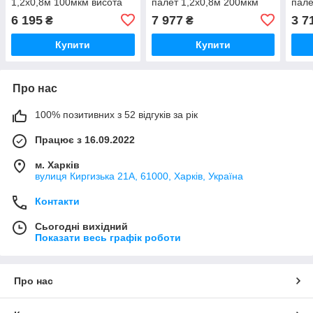
1,2х0,8м 100мкм висота
палет 1,2х0,8м 200мкм
пале
вантажу 190см (вторинний
висота вантажу 190см
висо
6 195
7 977
3 7
₴
₴
PE) 10шт
(вторинний PE)
(вто
Купити
Купити
Про нас
100% позитивних з 52 відгуків за рік
Працює з 16.09.2022
м. Харків
вулиця Киргизька 21А, 61000, Харків, Україна
Контакти
Сьогодні вихідний
Показати весь графік роботи
Про нас