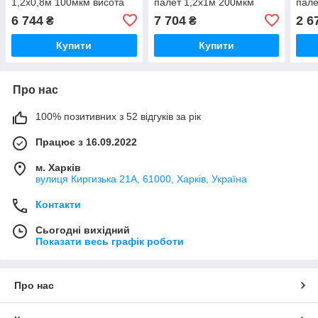
1,2х0,8м 100мкм висота
палет 1,2х1м 200мкм
пале
вантажу 210см (вторинний
висота вантажу 210см
висо
6 744
7 704
2 6
₴
₴
PE) 10шт
(вторинний PE) 10шт
(вто
Купити
Купити
Про нас
100% позитивних з 52 відгуків за рік
Працює з 16.09.2022
м. Харків
вулиця Киргизька 21А, 61000, Харків, Україна
Контакти
Сьогодні вихідний
Показати весь графік роботи
Про нас