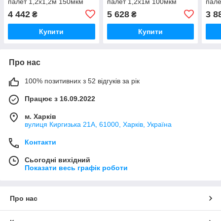
палет 1,2х1,2м 150мкм
палет 1,2х1м 100мкм
пале
висота вантажу 200см
висота вантажу 200см
висо
4 442
5 628
3 8
₴
₴
(вторинний PE) 10шт
(вторинний PE) 10шт
(вто
Купити
Купити
Про нас
100% позитивних з 52 відгуків за рік
Працює з 16.09.2022
м. Харків
вулиця Киргизька 21А, 61000, Харків, Україна
Контакти
Сьогодні вихідний
Показати весь графік роботи
Про нас