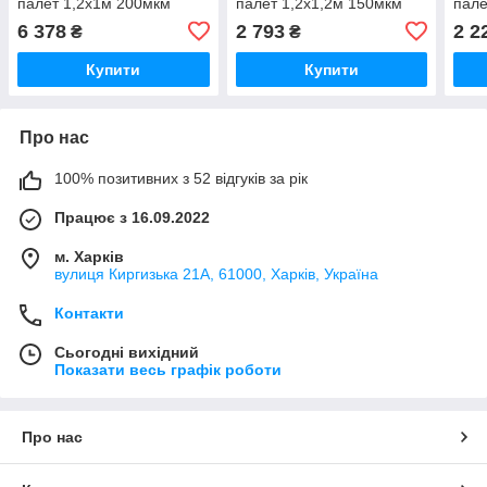
палет 1,2х1м 200мкм
палет 1,2х1,2м 150мкм
пале
висота вантажу 170см
висота вантажу 110см
висо
6 378
2 793
2 2
₴
₴
(вторинний PE) 10шт
(вторинний PE) 10шт
(вто
Купити
Купити
Про нас
100% позитивних з 52 відгуків за рік
Працює з 16.09.2022
м. Харків
вулиця Киргизька 21А, 61000, Харків, Україна
Контакти
Сьогодні вихідний
Показати весь графік роботи
Про нас