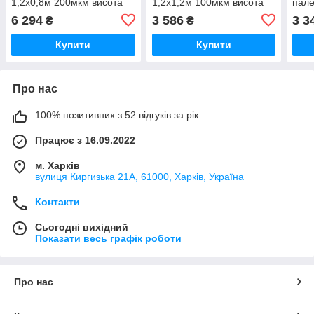
1,2х0,8м 200мкм висота
1,2х1,2м 100мкм висота
пале
вантажу 140см (вторинний
вантажу 140см (вторинний
висо
6 294
3 586
3 3
₴
₴
PE) 10шт
PE) 10шт
(вто
Купити
Купити
Про нас
100% позитивних з 52 відгуків за рік
Працює з 16.09.2022
м. Харків
вулиця Киргизька 21А, 61000, Харків, Україна
Контакти
Сьогодні вихідний
Показати весь графік роботи
Про нас