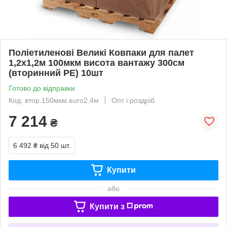
Поліетиленові Великі Ковпаки для палет
1,2х1,2м 100мкм висота вантажу 300см
(вторинний PE) 10шт
Готово до відправки
Код: втор.150мкм.euro2.4м
Опт і роздріб
7 214
₴
6 492 ₴
від 50 шт.
Купити
або
Купити з