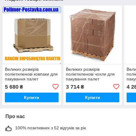
Великих розмірів
Великих розмірів
Вели
поліетиленові ковпаки для
поліетиленові чохли для
полі
пакування палет
пакування палет
паку
80х120см 150мкм висота
1200х800мм 150мкм
120
5 680
3 714
4 2
₴
₴
вантажу 160см (вторинний
висота вантажу 190см
висо
PE) 10шт
(вторинний PE) 10шт
(вто
Купити
Купити
Про нас
100% позитивних з 52 відгуків за рік