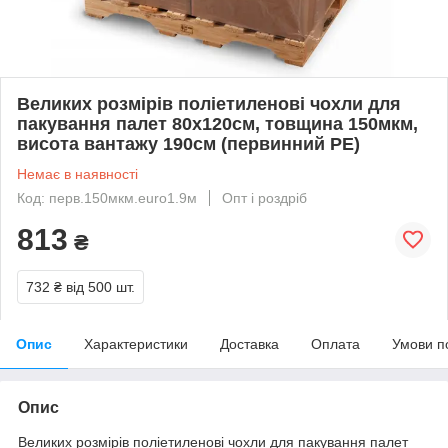
Великих розмірів поліетиленові чохли для
пакування палет 80х120см, товщина 150мкм,
висота вантажу 190см (первинний PE)
Немає в наявності
Код: перв.150мкм.euro1.9м
Опт і роздріб
813
₴
732 ₴
від 500 шт.
Опис
Характеристики
Доставка
Оплата
Умови п
Опис
Великих розмірів поліетиленові чохли для пакування палет