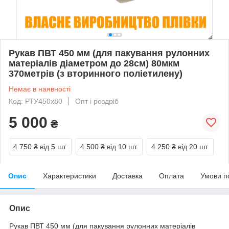
Рукав ПВТ 450 мм (для пакування рулонних
матеріалів діаметром до 28см) 80мкм
370метрів (з вторинного поліетилену)
Немає в наявності
Код: РТУ450х80
Опт і роздріб
5 000
₴
4 750 ₴
від 5 шт.
4 500 ₴
від 10 шт.
4 250 ₴
від 20 шт.
Опис
Характеристики
Доставка
Оплата
Умови п
Опис
Рукав ПВТ 450 мм (для пакування рулонних матеріалів