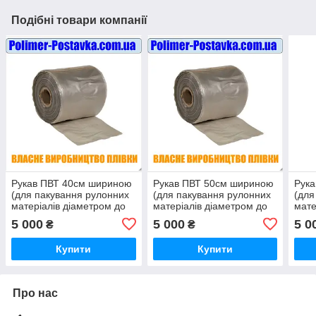
Подібні товари компанії
Рукав ПВТ 40см шириною
Рукав ПВТ 50см шириною
Рука
(для пакування рулонних
(для пакування рулонних
(для
матеріалів діаметром до
матеріалів діаметром до
мате
25см) 80мкм 420метрів (з
31см) 80мкм 340метрів (з
50см
5 000
5 000
5 0
₴
₴
вторинного поліетилену)
вторинного поліетилену)
втор
Купити
Купити
Про нас