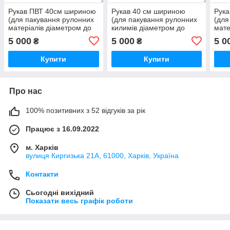
Рукав ПВТ 40см шириною
Рукав 40 см шириною
Рука
(для пакування рулонних
(для пакування рулонних
(для
матеріалів діаметром до
килимів діаметром до
мате
25см) 80мкм 420метрів (з
25см) 80мкм 420метрів (з
25см
5 000
5 000
5 0
₴
₴
вторинного поліетилену)
вторинного поліетилену)
втор
Купити
Купити
Про нас
100% позитивних з 52 відгуків за рік
Працює з 16.09.2022
м. Харків
вулиця Киргизька 21А, 61000, Харків, Україна
Контакти
Сьогодні вихідний
Показати весь графік роботи