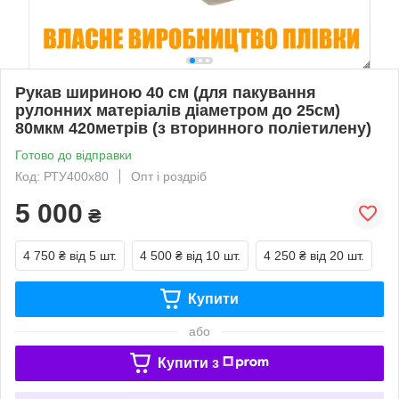
Рукав шириною 40 см (для пакування
рулонних матеріалів діаметром до 25см)
80мкм 420метрів (з вторинного поліетилену)
Готово до відправки
Код: РТУ400х80
Опт і роздріб
5 000
₴
4 750 ₴
від 5 шт.
4 500 ₴
від 10 шт.
4 250 ₴
від 20 шт.
Купити
або
Купити з