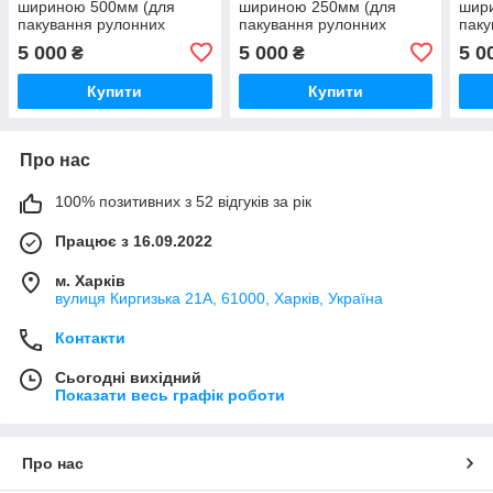
шириною 500мм (для
шириною 250мм (для
шир
пакування рулонних
пакування рулонних
паку
матраців діаметром до
матеріалів діаметром до
мате
5 000
5 000
5 0
₴
₴
31см) 80мкм 340метрів (з
16см) 80мкм 680метрів (з
44см
вторсировини)
вторсировини)
втор
Купити
Купити
Про нас
100% позитивних з 52 відгуків за рік
Працює з 16.09.2022
м. Харків
вулиця Киргизька 21А, 61000, Харків, Україна
Контакти
Сьогодні вихідний
Показати весь графік роботи
Про нас