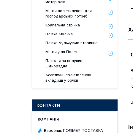
матеріалів
П
Мішки поліетиленові для
господарських потреб
Крапельна стрічка
Х
Плівка Мульча
Плівка мульчуюча вторинна
Мішки для Палет
Плівка для полуниці
Однорядна
В
Асептичні (поліетиленові)
вкладиші у бочки
К
В
КОНТАКТИ
І
Виробник ПОЛІМЕР ПОСТАВКА