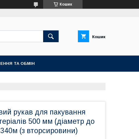
Кошик
Кошик
ЕННЯ ТА ОБМІН
вий рукав для пакування
еріалів 500 мм (діаметр до
340м (з вторсировини)