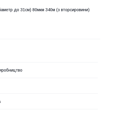
іаметр до 31см) 80мкм 340м (з вторсировини)
иробництво
а