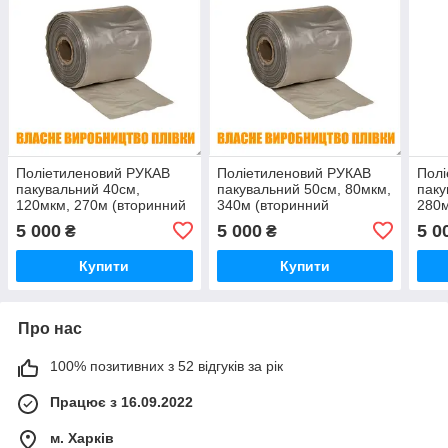
Поліетиленовий РУКАВ
Поліетиленовий РУКАВ
Пол
пакувальний 40см,
пакувальний 50см, 80мкм,
паку
120мкм, 270м (вторинний
340м (вторинний
280м
технічний)
технічний)
техн
5 000
5 000
5 0
₴
₴
Купити
Купити
Про нас
100% позитивних з 52 відгуків за рік
Працює з 16.09.2022
м. Харків