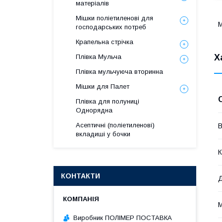
матеріалів
Мішки поліетиленові для
М
господарських потреб
Крапельна стрічка
Х
Плівка Мульча
Плівка мульчуюча вторинна
Мішки для Палет
Плівка для полуниці
Однорядна
Асептичні (поліетиленові)
В
вкладиші у бочки
К
КОНТАКТИ
М
Виробник ПОЛІМЕР ПОСТАВКА