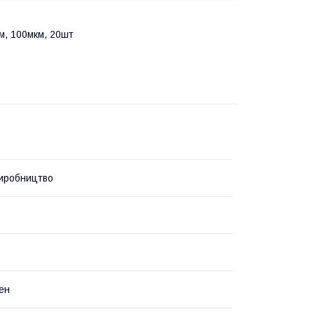
м, 100мкм, 20шт
иробництво
ен