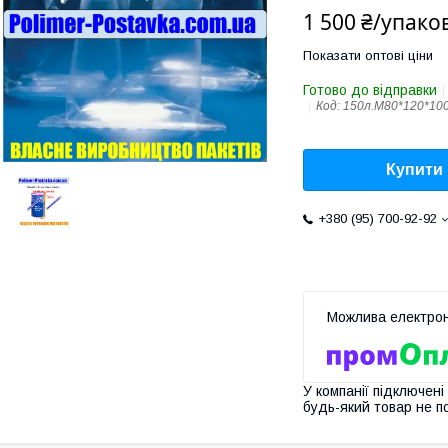
1 500 ₴/упако
Показати оптові ціни
Готово до відправки
Код:
150л.М80*120*10
Купити
+380 (95) 700-92-92
У компанії підключені
будь-який товар не п