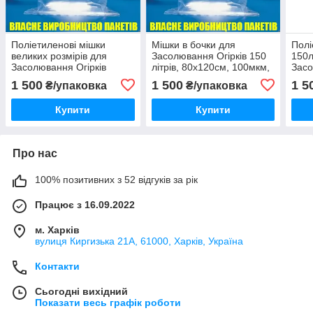
Поліетиленові мішки
Мішки в бочки для
Полі
великих розмірів для
Засолювання Огірків 150
150л
Засолювання Огірків
літрів, 80х120см, 100мкм,
Засо
80*120см, 100мкм, (в
20шт
80х
1 500
1 500
1 5
₴/упаковка
₴/упаковка
бочки 150 літрів) 20шт
Купити
Купити
Про нас
100% позитивних з 52 відгуків за рік
Працює з 16.09.2022
м. Харків
вулиця Киргизька 21А, 61000, Харків, Україна
Контакти
Сьогодні вихідний
Показати весь графік роботи