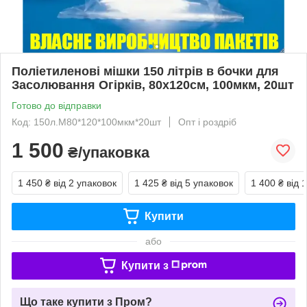
Поліетиленові мішки 150 літрів в бочки для
Засолювання Огірків, 80х120см, 100мкм, 20шт
Готово до відправки
Код: 150л.М80*120*100мкм*20шт
Опт і роздріб
1 500
₴/упаковка
1 450 ₴
від 2 упаковок
1 425 ₴
від 5 упаковок
1 400 ₴
від 
Купити
або
Купити з
Що таке купити з Пром?