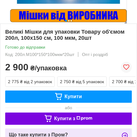
Великі Мішки для упаковки Товару об'ємом
200л, 100х150 см, 100 мкм, 20шт
Готово до відправки
Код: 200л.М100*150*100мкм*20шт
Опт і роздріб
2 900
₴/упаковка
2 775 ₴
від 2 упаковок
2 750 ₴
від 5 упаковок
2 700 ₴
від 
Купити
або
Купити з
Що таке купити з Пром?