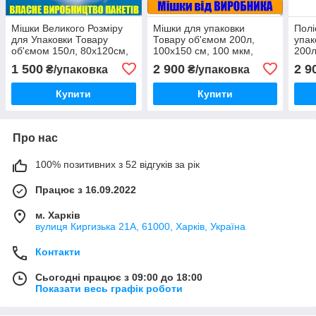
Мішки Великого Розміру
Мішки для упаковки
Полі
для Упаковки Товару
Товару об'ємом 200л,
упак
об'ємом 150л, 80х120см,
100х150 см, 100 мкм,
200л
100мкм, 20шт
20шт
мкм,
1 500
2 900
2 9
₴/упаковка
₴/упаковка
Купити
Купити
Про нас
100% позитивних з 52 відгуків за рік
Працює з 16.09.2022
м. Харків
вулиця Киргизька 21А, 61000, Харків, Україна
Контакти
Сьогодні працює з 09:00 до 18:00
Показати весь графік роботи