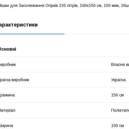
ішки для Засолювання Огірків 220 літрів, 100х150 см, 100 мкм, 20ш
арактеристики
Основні
иробник
Власне в
раїна виробник
Україна
Довжина
150 см
атеріал
Поліетил
Ширина
100 см