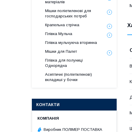
матеріалів
М
Мішки поліетиленові для
господарських потреб
Х
Крапельна стрічка
Плівка Мульча
Плівка мульчуюча вторинна
Мішки для Палет
Плівка для полуниці
Однорядна
В
Асептичні (поліетиленові)
вкладиші у бочки
К
КОНТАКТИ
М
Виробник ПОЛІМЕР ПОСТАВКА