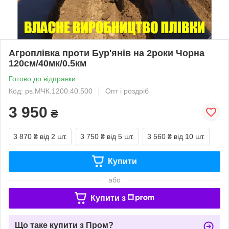
Агроплівка проти Бур'янів на 2роки Чорна
120см/40мк/0.5км
Готово до відправки
Код: ps.МЧК.1200.40.500
Опт і роздріб
3 950
₴
3 870 ₴
від 2 шт.
3 750 ₴
від 5 шт.
3 560 ₴
від 10 шт.
Купити
або
Купити з
Що таке купити з Пром?