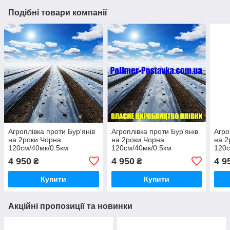
Подібні товари компанії
Агроплівка проти Бур'янів
Агроплівка проти Бур'янів
Агро
на 2роки Чорна
на 2роки Чорна
на 2
120см/40мк/0.5км
120см/40мк/0.5км
120с
4 950
4 950
4 9
₴
₴
Купити
Купити
Акційні пропозиції та новинки