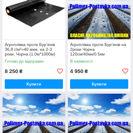
Агроплівка проти Бур'янів
Агроплівка проти Бур'янів на
36,8 г/м²=40 мкм, на 2-3
2роки Чорна
роки, Чорна (1.0м*1000м)
120см/40мк/0.5км
36,8кг, з перфорацією (15см)
Готово до відправки
В наявності
8 250
4 950
₴
₴
Купити
Купити