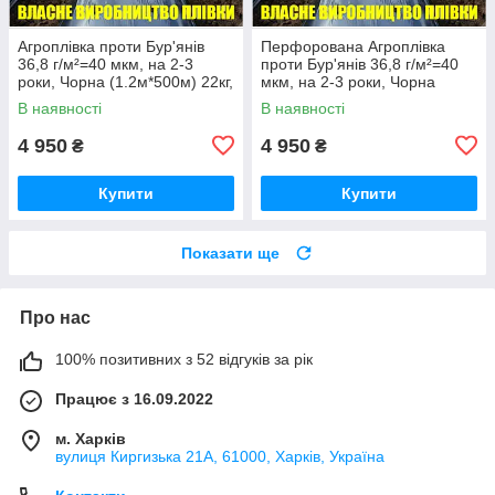
Агроплівка проти Бур'янів
Перфорована Агроплівка
36,8 г/м²=40 мкм, на 2-3
проти Бур'янів 36,8 г/м²=40
роки, Чорна (1.2м*500м) 22кг,
мкм, на 2-3 роки, Чорна
Перфорована (30х30см)
(1.2м*500м) 22кг, (30х30см)
В наявності
В наявності
4 950
4 950
₴
₴
Купити
Купити
Показати ще
Про нас
100% позитивних з 52 відгуків за рік
Працює з 16.09.2022
м. Харків
вулиця Киргизька 21А, 61000, Харків, Україна