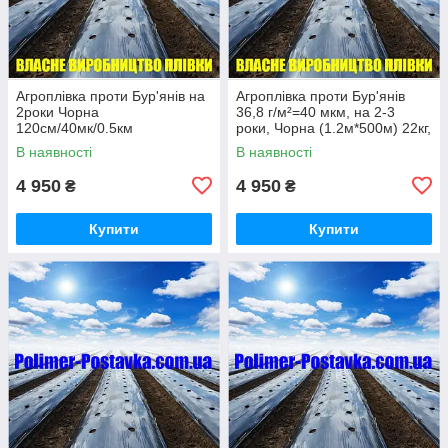
Агроплівка проти Бур'янів на
Агроплівка проти Бур'янів
2роки Чорна
36,8 г/м²=40 мкм, на 2-3
120см/40мк/0.5км
роки, Чорна (1.2м*500м) 22кг,
з перфорацією (30х30см)
В наявності
В наявності
4 950
4 950
₴
₴
Купити
Купити