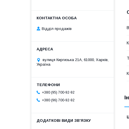
В
Відділ продажів
К
Т
вулиця Киргизька 21А, 61000, Харків,
Україна
К
+380 (95) 700-92-92
І
+380 (96) 700-92-92
Ц