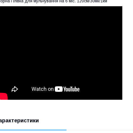
орна Плівка для мульчування на 6 міс. 120см/30мк/1км
арактеристики