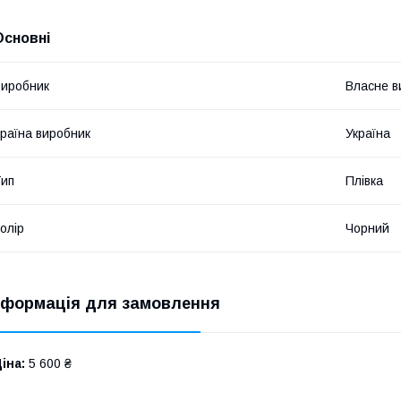
Основні
иробник
Власне в
раїна виробник
Україна
ип
Плівка
олір
Чорний
нформація для замовлення
іна:
5 600 ₴