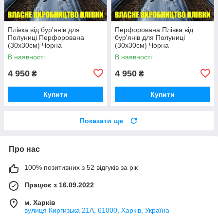
Плівка від бур'янів для
Перфорована Плівка від
Полуниці Перфорована
бур'янів для Полуниці
(30х30см) Чорна
(30х30см) Чорна
40мк/1,2м*500м, на 2-3 роки
40мк/1,2м*500м, на 2-3 роки
В наявності
В наявності
4 950
4 950
₴
₴
Купити
Купити
Показати ще
Про нас
100% позитивних з 52 відгуків за рік
Працює з 16.09.2022
м. Харків
вулиця Киргизька 21А, 61000, Харків, Україна