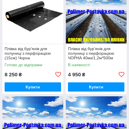
Плівка від бур'янів для
Плівка від бур'янів для
полуниці з перфорацією
полуниці з перфорацією
(15см) Чорна
ЧОРНА 40мк/1,2м*500м
40мк/1,0м*1000м, на 2-3 роки
Готово до відправки
В наявності
8 250
4 950
₴
₴
Купити
Купити