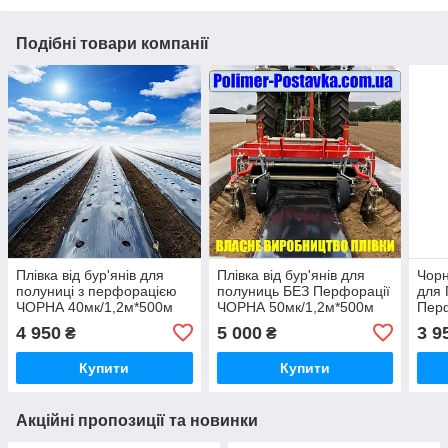
Подібні товари компанії
Плівка від бур'янів для
Плівка від бур'янів для
Чорн
полуниці з перфорацією
полуниць БЕЗ Перфорації
для 
ЧОРНА 40мк/1,2м*500м
ЧОРНА 50мк/1,2м*500м
Пер
40мк
4 950
5 000
3 9
₴
₴
Купити
Купити
Акційні пропозиції та новинки