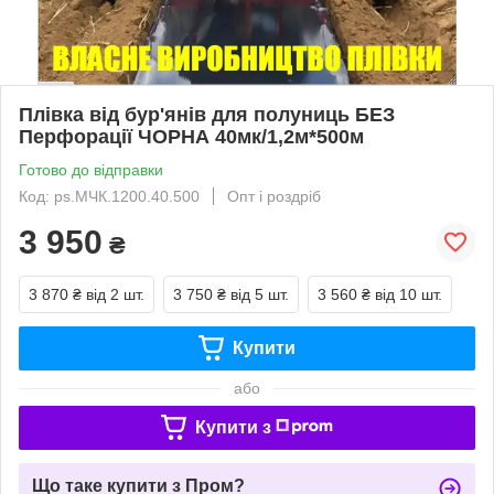
Плівка від бур'янів для полуниць БЕЗ
Перфорації ЧОРНА 40мк/1,2м*500м
Готово до відправки
Код: ps.МЧК.1200.40.500
Опт і роздріб
3 950
₴
3 870 ₴
від 2 шт.
3 750 ₴
від 5 шт.
3 560 ₴
від 10 шт.
Купити
або
Купити з
Що таке купити з Пром?