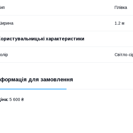
ип
Плівка
Ширина
1.2 м
Користувальницькі характеристики
олір
Світло-сі
нформація для замовлення
іна:
5 600 ₴