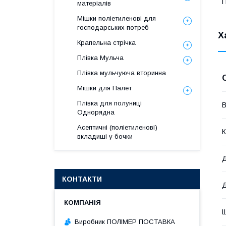
П
матеріалів
Мішки поліетиленові для
господарських потреб
Х
Крапельна стрічка
Плівка Мульча
Плівка мульчуюча вторинна
Мішки для Палет
Плівка для полуниці
В
Однорядна
Асептичні (поліетиленові)
К
вкладиші у бочки
Д
КОНТАКТИ
Щ
Виробник ПОЛІМЕР ПОСТАВКА