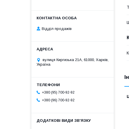
Т
Відділ продажів
К
вулиця Киргизька 21А, 61000, Харків,
Україна
І
+380 (95) 700-92-92
Ц
+380 (96) 700-92-92