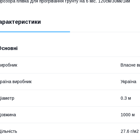
розора плівка для прогрівання ґрунту на 6 міс. 120см/30мк/1км
арактеристики
Основні
иробник
Власне в
раїна виробник
Україна
іаметр
0.3 м
Довжина
1000 м
ільність
27.6 г/м2