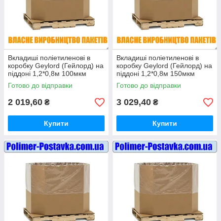
Вкладиші поліетиленові в
Вкладиші поліетиленові в
коробку Geylord (Гейлорд) на
коробку Geylord (Гейлорд) на
піддоні 1,2*0,8м 100мкм
піддоні 1,2*0,8м 150мкм
висотою 1 метр (ВТОРИННІ)
висотою 1 метр (ВТОРИННІ)
Готово до відправки
Готово до відправки
10шт
10шт
2 019,60
3 029,40
₴
₴
Купити
Купити