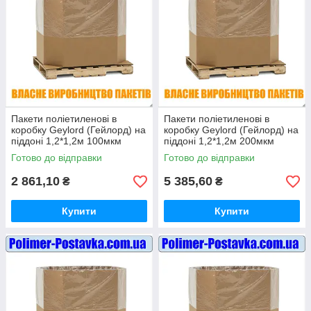
Пакети поліетиленові в
Пакети поліетиленові в
коробку Geylord (Гейлорд) на
коробку Geylord (Гейлорд) на
піддоні 1,2*1,2м 100мкм
піддоні 1,2*1,2м 200мкм
висотою 1 метр (ВТОРИННІ)
висотою 1 метр (ВТОРИННІ)
Готово до відправки
Готово до відправки
10шт
10шт
2 861,10
5 385,60
₴
₴
Купити
Купити