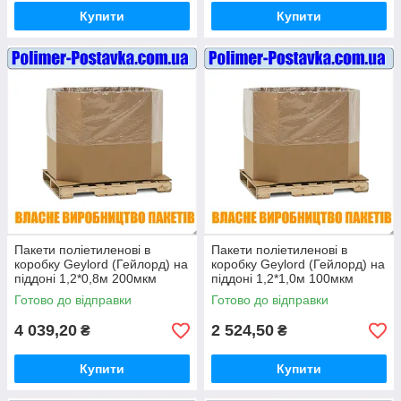
Купити
Купити
Пакети поліетиленові в
Пакети поліетиленові в
коробку Geylord (Гейлорд) на
коробку Geylord (Гейлорд) на
піддоні 1,2*0,8м 200мкм
піддоні 1,2*1,0м 100мкм
висотою 1 метр (ВТОРИННІ)
висотою 1 метр (ВТОРИННІ)
Готово до відправки
Готово до відправки
10шт
10шт
4 039,20
2 524,50
₴
₴
Купити
Купити