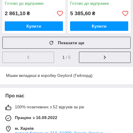
висотою 1 метр (ВТОРИННІ)
висотою 1 метр (ВТОРИННІ)
Готово до відправки
Готово до відправки
10шт
10шт
2 861,10
5 385,60
₴
₴
Купити
Купити
Показати ще
1
/ 5
Мішки вкладиші в коробку Geylord (Гейлорд)
Про нас
100% позитивних з 52 відгуків за рік
Працює з 16.09.2022
м. Харків
вулиця Киргизька 21А, 61000, Харків, Україна