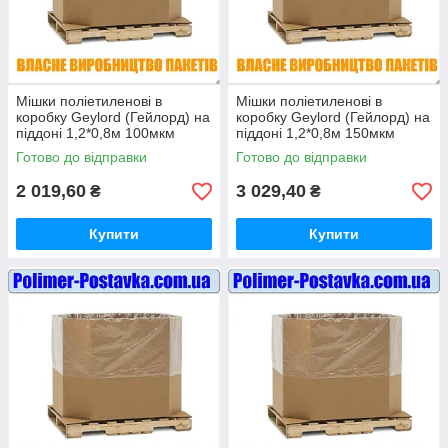
Мішки поліетиленові в
Мішки поліетиленові в
коробку Geylord (Гейлорд) на
коробку Geylord (Гейлорд) на
піддоні 1,2*0,8м 100мкм
піддоні 1,2*0,8м 150мкм
висотою 1 метр (ВТОРИННІ)
висотою 1 метр (ВТОРИННІ)
Готово до відправки
Готово до відправки
10шт
10шт
2 019,60
3 029,40
₴
₴
Купити
Купити