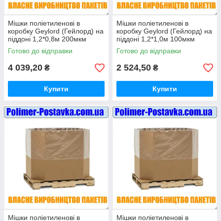
Мішки поліетиленові в
Мішки поліетиленові в
коробку Geylord (Гейлорд) на
коробку Geylord (Гейлорд) на
піддоні 1,2*0,8м 200мкм
піддоні 1,2*1,0м 100мкм
висотою 1 метр (ВТОРИННІ)
висотою 1 метр (ВТОРИННІ)
Готово до відправки
Готово до відправки
10шт
10шт
4 039,20
2 524,50
₴
₴
Купити
Купити
Мішки поліетиленові в
Мішки поліетиленові в