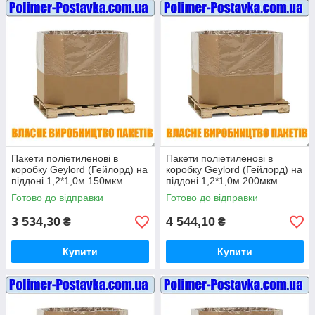
Пакети поліетиленові в
Пакети поліетиленові в
коробку Geylord (Гейлорд) на
коробку Geylord (Гейлорд) на
піддоні 1,2*1,0м 150мкм
піддоні 1,2*1,0м 200мкм
висотою 1 метр (ВТОРИННІ)
висотою 1 метр (ВТОРИННІ)
Готово до відправки
Готово до відправки
10шт
10шт
3 534,30
4 544,10
₴
₴
Купити
Купити