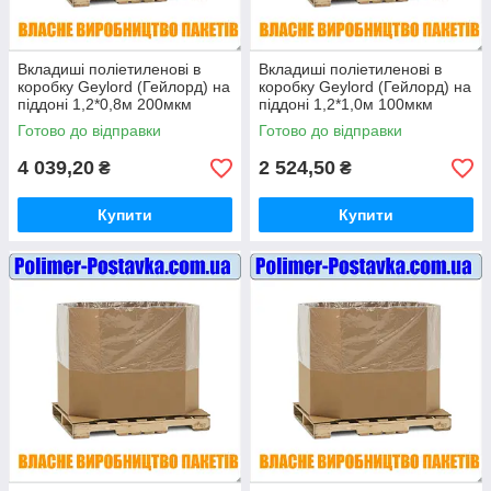
Вкладиші поліетиленові в
Вкладиші поліетиленові в
коробку Geylord (Гейлорд) на
коробку Geylord (Гейлорд) на
піддоні 1,2*0,8м 200мкм
піддоні 1,2*1,0м 100мкм
висотою 1 метр (ВТОРИННІ)
висотою 1 метр (ВТОРИННІ)
Готово до відправки
Готово до відправки
10шт
10шт
4 039,20
2 524,50
₴
₴
Купити
Купити