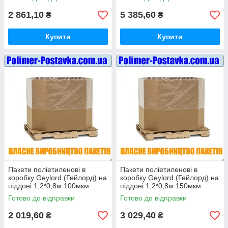
10шт
10шт
2 861,10
5 385,60
₴
₴
Купити
Купити
Пакети поліетиленові в
Пакети поліетиленові в
коробку Geylord (Гейлорд) на
коробку Geylord (Гейлорд) на
піддоні 1,2*0,8м 100мкм
піддоні 1,2*0,8м 150мкм
висотою 1 метр (ВТОРИННІ)
висотою 1 метр (ВТОРИННІ)
Готово до відправки
Готово до відправки
10шт
10шт
2 019,60
3 029,40
₴
₴